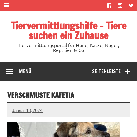
Zum
Inhalt
springen
Tiervermittlungshilfe – Tiere
suchen ein Zuhause
Tiervermittlungsportal für Hund, Katze, Nager,
Reptilien & Co
MENÜ
SEITENLEISTE
VERSCHMUSTE KAFETIA
Januar 18, 2024