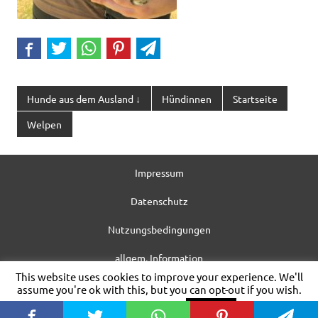
Hunde aus dem Ausland ↓
Hündinnen
Startseite
Welpen
Impressum
Datenschutz
Nutzungsbedingungen
allgem. Information
This website uses cookies to improve your experience. We'll
WordPress-Theme: Dynamic News von ThemeZee.
assume you're ok with this, but you can opt-out if you wish.
Cookie settings
ACCEPT