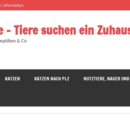
m. Information
e – Tiere suchen ein Zuhau
eptilien & Co
KATZEN
KATZEN NACH PLZ
NUTZTIERE, NAGER UND