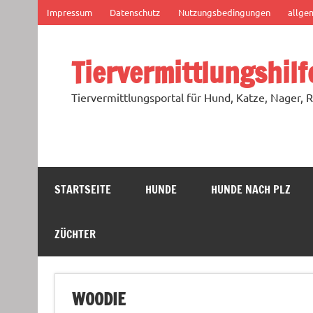
Zum
Impressum
Datenschutz
Nutzungsbedingungen
allge
Inhalt
springen
Tiervermittlungshilf
Tiervermittlungsportal für Hund, Katze, Nager, R
STARTSEITE
HUNDE
HUNDE NACH PLZ
ZÜCHTER
WOODIE