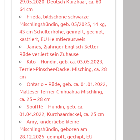
29.05.2020, Deutsch Kurzhaar, ca. 60-
64 cm
Frieda, bildschöne schwarze
Mischlingshündin, geb. 05/2025, 14 kg,
43 cm Schulterhöhe, geimpft, gechipt,
kastriert, EU Heimtierausweis
James, 2jähriger Englisch-Setter
Rüde verliert sein Zuhause
Kito – Hündin, geb. ca. 03.05.2023,
Terrier-Pinscher-Dackel Misching, ca. 28
cm
Ontario – Rüde, geb. ca. 01.01.2022,
Malteser-Terrier-Chihuahua Mischling,
ca. 25 – 28 cm
Soufflè – Hündin, geb. ca.
01.04.2022, Kurzhaardackel, ca. 25 cm
Amy, kinderliebe kleine
Mischlingshündin, geboren am
28.12.2025, geimpft, gechipt, EU