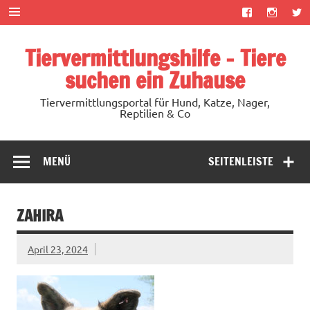
Zum
Inhalt
springen
Tiervermittlungshilfe – Tiere
suchen ein Zuhause
Tiervermittlungsportal für Hund, Katze, Nager,
Reptilien & Co
MENÜ
SEITENLEISTE
ZAHIRA
April 23, 2024