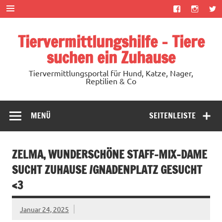
Zum
Inhalt
springen
Tiervermittlungshilfe – Tiere
suchen ein Zuhause
Tiervermittlungsportal für Hund, Katze, Nager,
Reptilien & Co
MENÜ
SEITENLEISTE
ZELMA, WUNDERSCHÖNE STAFF-MIX-DAME
SUCHT ZUHAUSE /GNADENPLATZ GESUCHT
<3
Januar 24, 2025