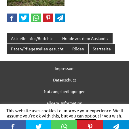
Aktuelle Infos/Berichte
Hunde aus dem Ausland ↓
Paten/Pflegestellen gesucht
Rüden
Startseite
Impressum
Datenschutz
Nutzungsbedingungen
allgem. Information
This website uses cookies to improve your experience. We'll
WordPress-Theme: Dynamic News von ThemeZee.
assume you're ok with this, but you can opt-out if you wish.
Cookie settings
ACCEPT