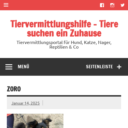
Zum
Inhalt
springen
Tiervermittlungshilfe – Tiere
suchen ein Zuhause
Tiervermittlungsportal für Hund, Katze, Nager,
Reptilien & Co
MENÜ
SEITENLEISTE
ZORO
Januar 14, 2025