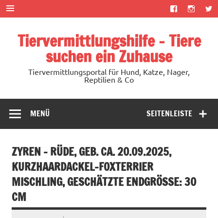
Zum
Inhalt
springen
Tiervermittlungshilfe – Tiere
suchen ein Zuhause
Tiervermittlungsportal für Hund, Katze, Nager,
Reptilien & Co
MENÜ
SEITENLEISTE
ZYREN – RÜDE, GEB. CA. 20.09.2025,
KURZHAARDACKEL-FOXTERRIER
MISCHLING, GESCHÄTZTE ENDGRÖSSE: 30 C
M