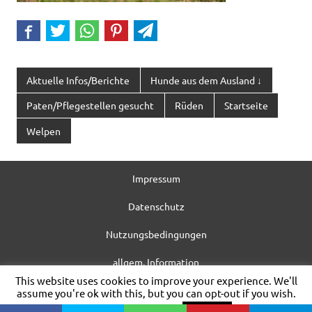
Aktuelle Infos/Berichte
Hunde aus dem Ausland ↓
Paten/Pflegestellen gesucht
Rüden
Startseite
Welpen
Impressum
Datenschutz
Nutzungsbedingungen
allgem. Information
This website uses cookies to improve your experience. We'll
WordPress-Theme: Dynamic News von ThemeZee.
assume you're ok with this, but you can opt-out if you wish.
Cookie settings