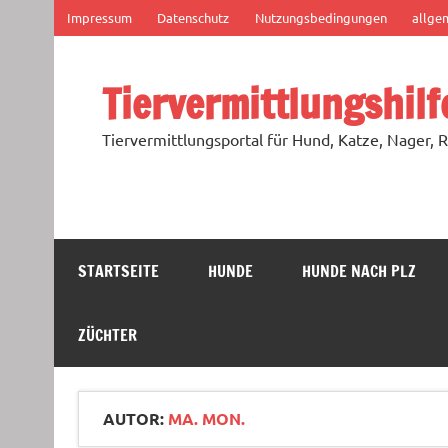
Zum
Impressum
Datenschutz
Nutzungsbedingungen
allge
Inhalt
springen
Tiervermittlungshilf
Tiervermittlungsportal für Hund, Katze, Nager, R
STARTSEITE
HUNDE
HUNDE NACH PLZ
ZÜCHTER
AUTOR:
MA. MON.