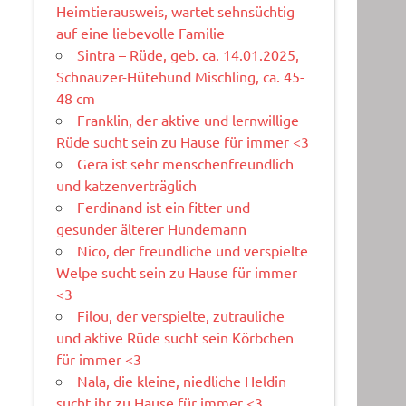
Heimtierausweis, wartet sehnsüchtig
auf eine liebevolle Familie
Sintra – Rüde, geb. ca. 14.01.2025,
Schnauzer-Hütehund Mischling, ca. 45-
48 cm
Franklin, der aktive und lernwillige
Rüde sucht sein zu Hause für immer <3
Gera ist sehr menschenfreundlich
und katzenverträglich
Ferdinand ist ein fitter und
gesunder älterer Hundemann
Nico, der freundliche und verspielte
Welpe sucht sein zu Hause für immer
<3
Filou, der verspielte, zutrauliche
und aktive Rüde sucht sein Körbchen
für immer <3
Nala, die kleine, niedliche Heldin
sucht ihr zu Hause für immer <3