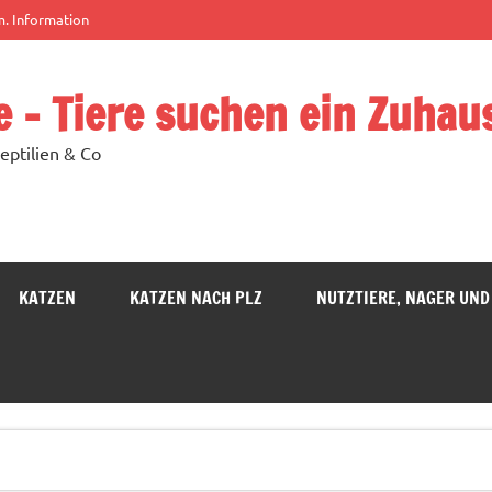
m. Information
e – Tiere suchen ein Zuhau
eptilien & Co
KATZEN
KATZEN NACH PLZ
NUTZTIERE, NAGER UND