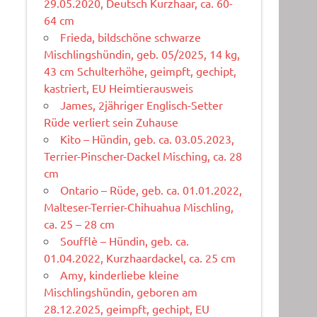
29.05.2020, Deutsch Kurzhaar, ca. 60-
64 cm
Frieda, bildschöne schwarze
Mischlingshündin, geb. 05/2025, 14 kg,
43 cm Schulterhöhe, geimpft, gechipt,
kastriert, EU Heimtierausweis
James, 2jähriger Englisch-Setter
Rüde verliert sein Zuhause
Kito – Hündin, geb. ca. 03.05.2023,
Terrier-Pinscher-Dackel Misching, ca. 28
cm
Ontario – Rüde, geb. ca. 01.01.2022,
Malteser-Terrier-Chihuahua Mischling,
ca. 25 – 28 cm
Soufflè – Hündin, geb. ca.
01.04.2022, Kurzhaardackel, ca. 25 cm
Amy, kinderliebe kleine
Mischlingshündin, geboren am
28.12.2025, geimpft, gechipt, EU