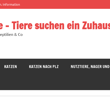
m. Information
e – Tiere suchen ein Zuhau
eptilien & Co
KATZEN
KATZEN NACH PLZ
NUTZTIERE, NAGER UND