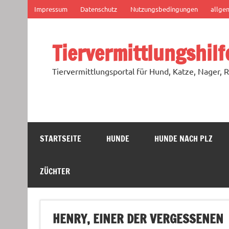
Zum
Impressum
Datenschutz
Nutzungsbedingungen
allge
Inhalt
springen
Tiervermittlungshilf
Tiervermittlungsportal für Hund, Katze, Nager, R
STARTSEITE
HUNDE
HUNDE NACH PLZ
ZÜCHTER
HENRY, EINER DER VERGESSENEN