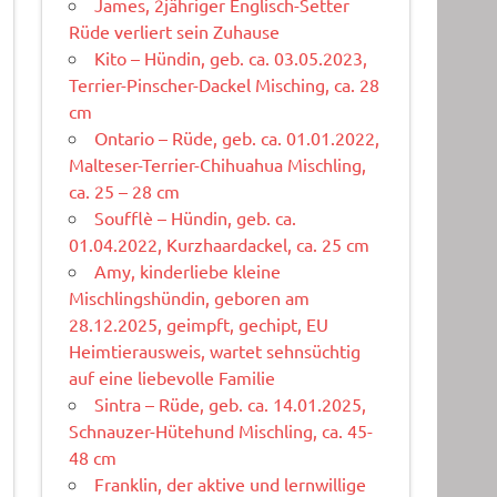
James, 2jähriger Englisch-Setter
Rüde verliert sein Zuhause
Kito – Hündin, geb. ca. 03.05.2023,
Terrier-Pinscher-Dackel Misching, ca. 28
cm
Ontario – Rüde, geb. ca. 01.01.2022,
Malteser-Terrier-Chihuahua Mischling,
ca. 25 – 28 cm
Soufflè – Hündin, geb. ca.
01.04.2022, Kurzhaardackel, ca. 25 cm
Amy, kinderliebe kleine
Mischlingshündin, geboren am
28.12.2025, geimpft, gechipt, EU
Heimtierausweis, wartet sehnsüchtig
auf eine liebevolle Familie
Sintra – Rüde, geb. ca. 14.01.2025,
Schnauzer-Hütehund Mischling, ca. 45-
48 cm
Franklin, der aktive und lernwillige