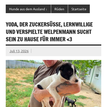
Hunde aus dem Ausland ↓
Rüden
Startseite
YODA, DER ZUCKERSÜSSE, LERNWILLIGE U
ND VERSPIELTE WELPENMANN SUCHT S
EIN ZU HAUSE FÜR IMMER <3
Juli 13, 2026