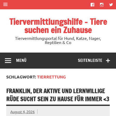
Zum
Inhalt
springen
Tiervermittlungshilfe – Tiere
suchen ein Zuhause
Tiervermittlungsportal für Hund, Katze, Nager,
Reptilien & Co
MENÜ
SEITENLEISTE
SCHLAGWORT:
TIERRETTUNG
FRANKLIN, DER AKTIVE UND LERNWILLIGE
RÜDE SUCHT SEIN ZU HAUSE FÜR IMMER <3
August 4, 2026