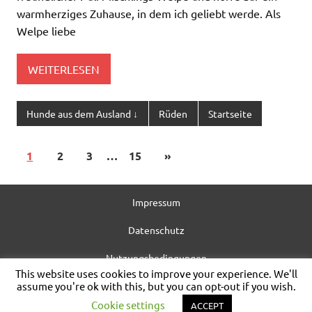
warmherziges Zuhause, in dem ich geliebt werde. Als
Welpe liebe
WEITERLESEN
Hunde aus dem Ausland ↓
Rüden
Startseite
1
2
3
…
15
»
Impressum
Datenschutz
Nutzungsbedingungen
This website uses cookies to improve your experience. We'll
assume you're ok with this, but you can opt-out if you wish.
allgem. Information
Cookie settings
ACCEPT