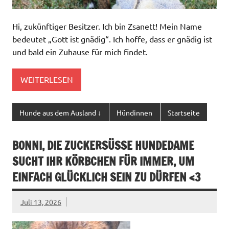
Hi, zukünftiger Besitzer. Ich bin Zsanett! Mein Name
bedeutet „Gott ist gnädig“. Ich hoffe, dass er gnädig ist
und bald ein Zuhause für mich findet.
WEITERLESEN
Hunde aus dem Ausland ↓
Hündinnen
Startseite
BONNI, DIE ZUCKERSÜSSE HUNDEDAME S
UCHT IHR KÖRBCHEN FÜR IMMER, UM E
INFACH GLÜCKLICH SEIN ZU DÜRFEN <3
Juli 13, 2026