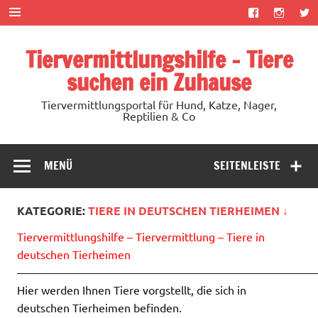
Zum
Inhalt
springen
Tiervermittlungshilfe – Tiere
suchen ein Zuhause
Tiervermittlungsportal für Hund, Katze, Nager,
Reptilien & Co
MENÜ
SEITENLEISTE
KATEGORIE:
TIERE IN DEUTSCHEN TIERHEIMEN ↓
Tiervermittlungshilfe – Tiervermittlung – Tiere in
deutschen Tierheimen
——————————————————————————
Hier werden Ihnen Tiere vorgstellt, die sich in
deutschen Tierheimen befinden.